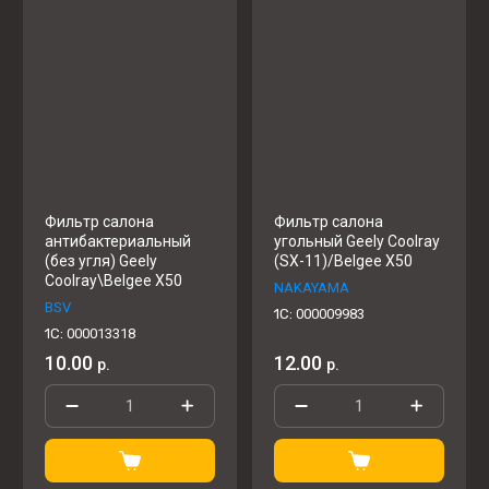
Цена - возрастание
Название - Я-А
Название - А-Я
Фильтр салона
Фильтр салона
антибактериальный
угольный Geely Coolray
(без угля) Geely
(SX-11)/Belgee X50
Coolray\Belgee X50
NAKAYAMA
BSV
1C:
000009983
1C:
000013318
10.00
12.00
р.
р.