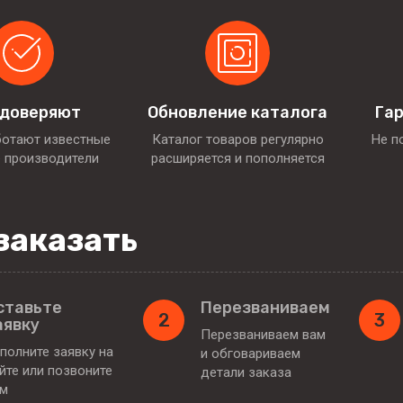
 доверяют
Обновление каталога
Гар
ботают известные
Каталог товаров регулярно
Не п
 производители
расширяется и пополняется
заказать
ставьте
Перезваниваем
2
3
аявку
Перезваниваем вам
полните заявку на
и обговариваем
йте или позвоните
детали заказа
ам