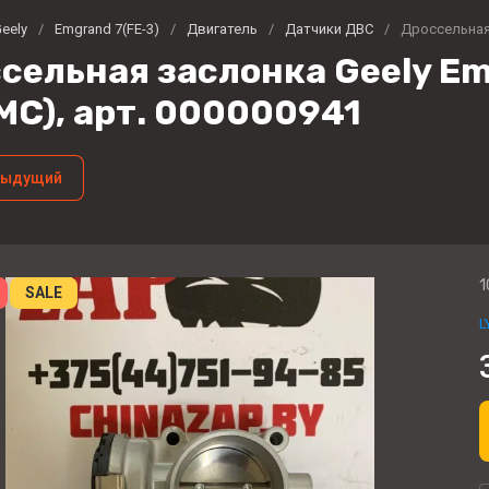
eely
/
Emgrand 7(FE-3)
/
Двигатель
/
Датчики ДВС
/
Дроссельная 
сельная заслонка Geely Emg
MC), арт. 000000941
дыдущий
1
SALE
L