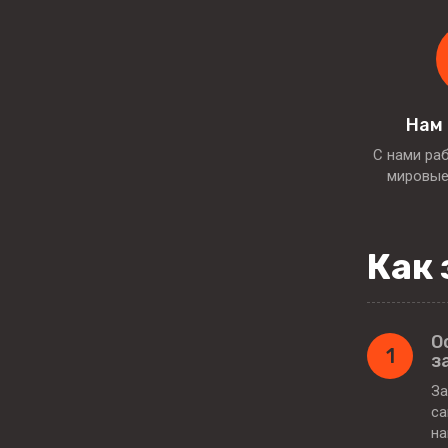
Нам
С нами ра
мировые
Как 
О
1
з
За
са
н