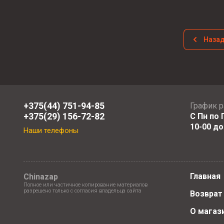
Наза
+375(44) 751-94-85
График 
+375(29) 156-72-82
С Пн по П
10-00 до
Наши телефоны
Главная
Chinazap
Полное или частичное копирование материалов
разрешено только с согласия владельца сайта
Возврат
О магаз