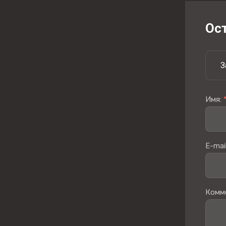
Ос
З
Имя:
E-mail
Комм