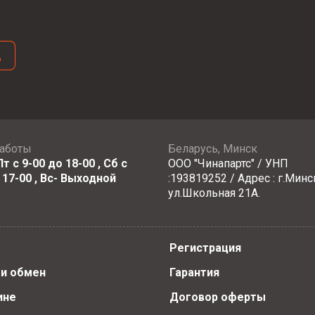
д
работы
Беларусь, Минск
т с 9-00 до 18-00 , Сб с
ООО "Чинапартс" / УНП
 17-00 , Вс- Выходной
:193819252 / Адрес : г.Минс
ул.Школьная 21А.
Регистрация
 и обмен
Гарантия
ине
Договор оферты