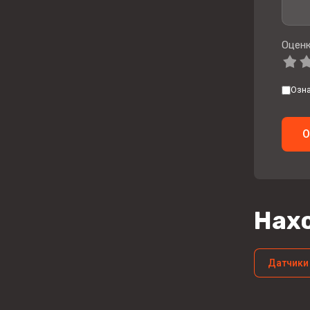
Оценк
Озн
О
Нахо
Датчики