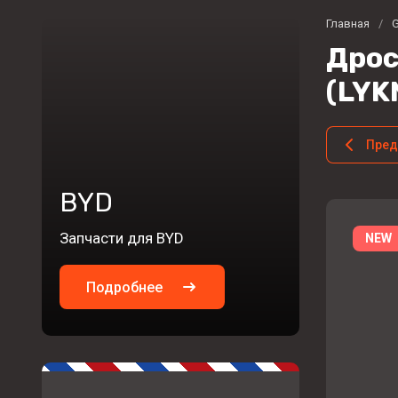
Главная
/
G
Дрос
(LYK
Пре
BYD
Запчасти для BYD
NEW
Подробнее