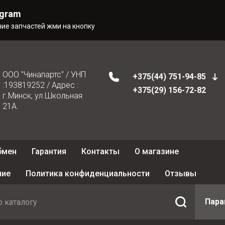
egram
чие запчастей жми на кнопку
ООО "Чинапартс" / УНП
+375(44) 751-94-85
:193819252 / Адрес :
+375(29) 156-72-82
г.Минск, ул.Школьная
21А.
бмен
Гарантия
Контакты
О магазине
ние
Политика конфиденциальности
Отзывы
Пар