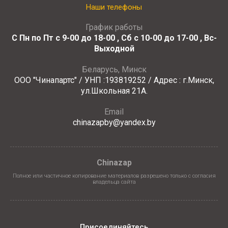
Наши телефоны
График работы
С Пн по Пт с 9-00 до 18-00 , Сб с 10-00 до 17-00 , Вс-
Выходной
Беларусь, Минск
ООО "Чинапартс" / УНП :193819252 / Адрес : г.Минск,
ул.Школьная 21А.
Email
chinazapby@yandex.by
Chinazap
Полное или частичное копирование материалов разрешено только с согласия
владельца сайта
Присоединяйтесь