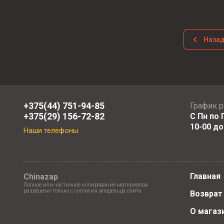
Наза
+375(44) 751-94-85
График 
+375(29) 156-72-82
С Пн по П
10-00 до
Наши телефоны
Главная
Chinazap
Полное или частичное копирование материалов
разрешено только с согласия владельца сайта
Возврат
О магаз