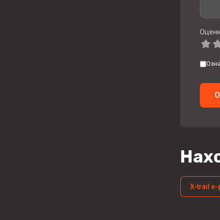
Оценк
Озн
О
Нахо
X-trail e