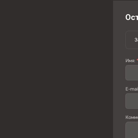
Ос
З
Имя:
E-mail
Комм