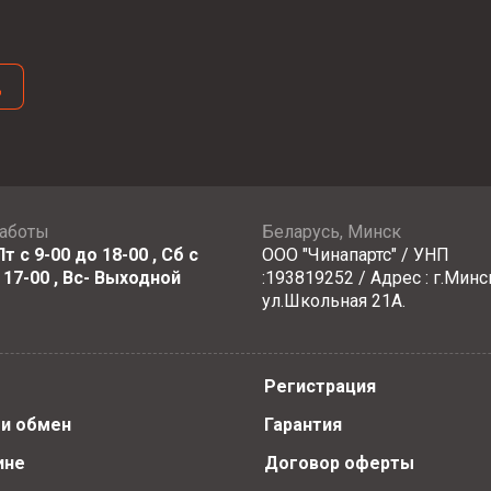
д
работы
Беларусь, Минск
т с 9-00 до 18-00 , Сб с
ООО "Чинапартс" / УНП
 17-00 , Вс- Выходной
:193819252 / Адрес : г.Минс
ул.Школьная 21А.
Регистрация
 и обмен
Гарантия
ине
Договор оферты