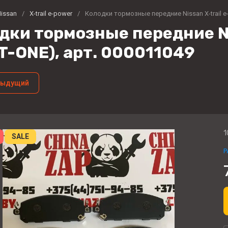
issan
/
X-trail e-power
/
Колодки тормозные передние Nissan X-trail e
дки тормозные передние Ni
T-ONE), арт. 000011049
дыдущий
1
SALE
P