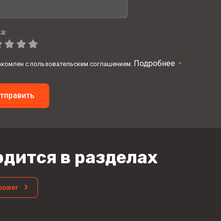
а:
Подробнее
акомлен с пользовательским соглашением.
*
тправить
дится в разделах
-power