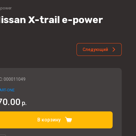
-power
ssan X-trail e-power
Следующий
C:
000011049
ART-ONE
70.00
р.
В корзину