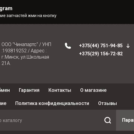
egram
чие запчастей жми на кнопку
ООО "Чинапартс" / УНП
+375(44) 751-94-85
:193819252 / Адрес :
+375(29) 156-72-82
г.Минск, ул.Школьная
21А.
бмен
Гарантия
Контакты
О магазине
ние
Политика конфиденциальности
Отзывы
Пар