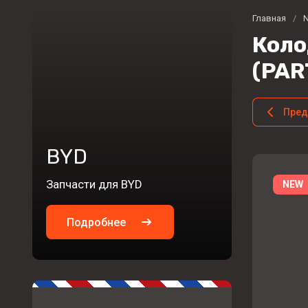
Главная
/
N
Коло
(PAR
Пре
BYD
Запчасти для BYD
NEW
Подробнее