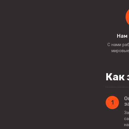
Нам
С нами ра
мировые
Как 
О
1
з
За
са
н