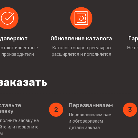
 доверяют
Обновление каталога
Гар
ботают известные
Каталог товаров регулярно
Не п
 производители
расширяется и пополняется
заказать
ставьте
Перезваниваем
2
3
аявку
Перезваниваем вам
полните заявку на
и обговариваем
йте или позвоните
детали заказа
ам