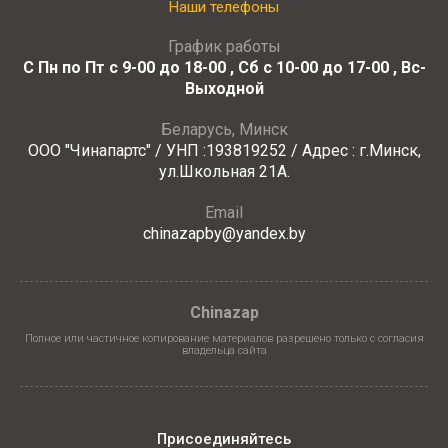
Наши телефоны
График работы
С Пн по Пт с 9-00 до 18-00 , Сб с 10-00 до 17-00 , Вс-
Выходной
Беларусь, Минск
ООО "Чинапартс" / УНП :193819252 / Адрес : г.Минск,
ул.Школьная 21А.
Email
chinazapby@yandex.by
Chinazap
Полное или частичное копирование материалов разрешено только с согласия
владельца сайта
Присоединяйтесь