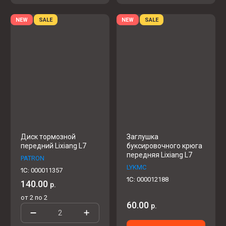
NEW
SALE
NEW
SALE
Диск тормозной
Заглушка
передний Lixiang L7
буксировочного крюга
передняя Lixiang L7
PATRON
LYKMC
1C:
000011357
1C:
000012188
140.00
р.
от 2 по 2
60.00
р.